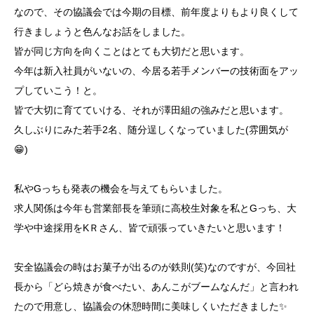
なので、その協議会では今期の目標、前年度よりもより良くして
行きましょうと色んなお話をしました。
皆が同じ方向を向くことはとても大切だと思います。
今年は新入社員がいないの、今居る若手メンバーの技術面をアッ
プしていこう！と。
皆で大切に育てていける、それが澤田組の強みだと思います。
久しぶりにみた若手2名、随分逞しくなっていました(雰囲気が
😁)
私やGっちも発表の機会を与えてもらいました。
求人関係は今年も営業部長を筆頭に高校生対象を私とGっち、大
学や中途採用をKＲさん、皆で頑張っていきたいと思います！
安全協議会の時はお菓子が出るのが鉄則(笑)なのですが、今回社
長から「どら焼きが食べたい、あんこがブームなんだ」と言われ
たので用意し、協議会の休憩時間に美味しくいただきました✨